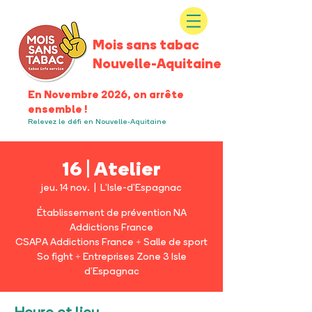
Mois sans tabac
Nouvelle-Aquitaine
En Novembre 2026, on arrête
ensemble !
Relevez le défi en Nouvelle-Aquitaine
16 | Atelier
jeu. 14 nov.
  |  
L'Isle-d'Espagnac
Établissement de prévention NA
Addictions France
CSAPA Addictions France + Salle de sport
So fight + Entreprises Zone 3 Isle
d'Espagnac
Heure et lieu