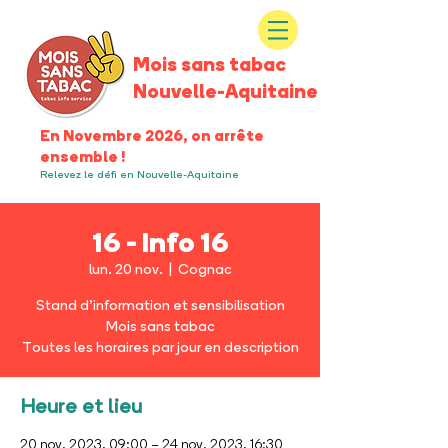
Mois sans tabac
Nouvelle-Aquitaine
En Novembre 2026, on arrête
ensemble !
Relevez le défi en Nouvelle-Aquitaine
16 - Info 16
lun. 20 nov.
  |  
Cognac
Stand d’information et sensibilisation
Mois sans tabac
Toutes les horaires par jour en description
Heure et lieu
20 nov. 2023, 09:00 – 24 nov. 2023, 16:30