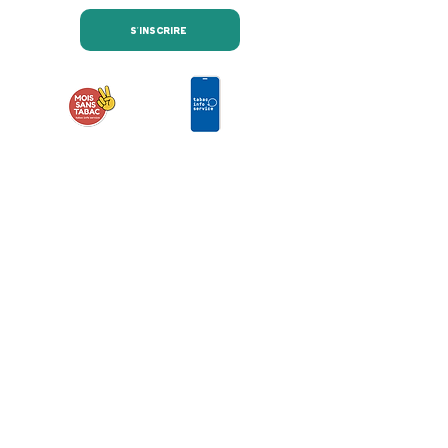
S'INSCRIRE
Retrouvez-nous sur les
réseaux sociaux
Nous contacter
COREADD Nouvelle-Aquitaine
4 rue de Fleurus
33000 Bordeaux
Relations presse