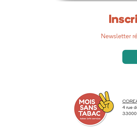
Inscr
Newsletter ré
COREAD
4 rue d
33000