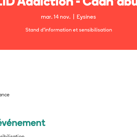
EID Addiction - Caan'abu
mar. 14 nov.
  |  
Eysines
Stand d’information et sensibilisation
rance
'événement
ibilisation