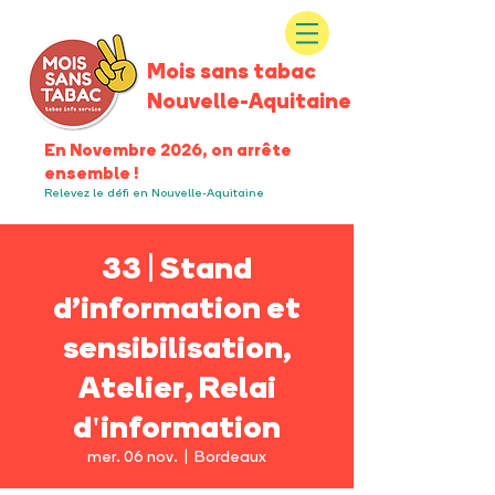
Mois sans tabac
Nouvelle-Aquitaine
En Novembre 2026, on arrête
ensemble !
Relevez le défi en Nouvelle-Aquitaine
33 | Stand
d’information et
sensibilisation,
Atelier, Relai
d'information
mer. 06 nov.
  |  
Bordeaux