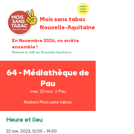
Mois sans tabac
Nouvelle-Aquitaine
En Novembre 2026, on arrête
ensemble !
Relevez le défi en Nouvelle-Aquitaine
64 - Médiathèque de
Pau
mer. 22 nov.
  |  
Pau
Ateliers Mois sans tabac
Heure et lieu
22 nov. 2023, 12:00 – 14:00