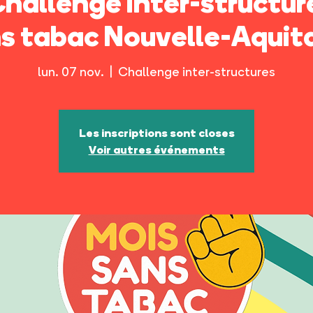
 Challenge inter-structur
s tabac Nouvelle-Aquit
lun. 07 nov.
  |  
Challenge inter-structures
Les inscriptions sont closes
Voir autres événements