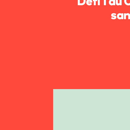
Défi 1 du
san