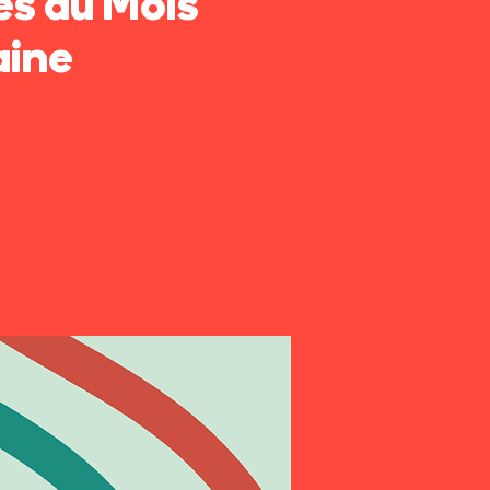
es du Mois
aine