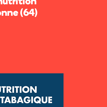
nutrition
onne (64)