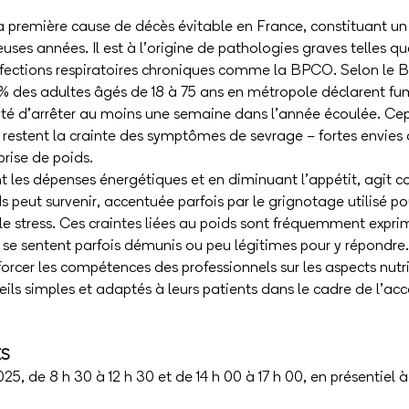
 première cause de décès évitable en France, constituant un
es années. Il est à l’origine de pathologies graves telles que
affections respiratoires chroniques comme la BPCO. Selon le
 % des adultes âgés de 18 à 75 ans en métropole déclarent fu
té d’arrêter au moins une semaine dans l’année écoulée. Cepe
c restent la crainte des symptômes de sevrage – fortes envies
 prise de poids.
 les dépenses énergétiques et en diminuant l’appétit, agit 
ids peut survenir, accentuée parfois par le grignotage utilisé
le stress. Ces craintes liées au poids sont fréquemment exprim
é se sentent parfois démunis ou peu légitimes pour y répondre.
orcer les compétences des professionnels sur les aspects nutrit
eils simples et adaptés à leurs patients dans le cadre de l’a
ES
025, de 8 h 30 à 12 h 30 et de 14 h 00 à 17 h 00, en présentiel