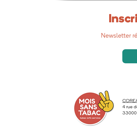
Inscr
Newsletter ré
COREAD
4 rue d
33000