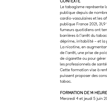
CONTEXTE 
Le tabagisme représente la
publique depuis de nombreus
cardio-vasculaires et les 
publique France 2021, 31,9
fumeurs quotidiens ont ten
barrières à l’arrêt du taba
déprime, irritabilité – et la
La nicotine, en augmentant
de l’arrêt, une prise de po
de cigarette ou pour gérer 
les professionnels de sant
Cette formation vise à renf
puissent proposer des cons
tabac.
FORMATION DE 14 HEUR
Mercredi 4 et jeudi 5 juin 2