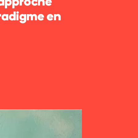
'approche
aradigme en