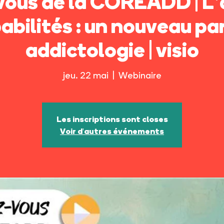
ous de la COREADD | L
pabilités : un nouveau p
addictologie | visio
jeu. 22 mai
  |  
Webinaire
Les inscriptions sont closes
Voir d'autres événements