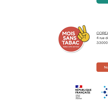
COREAD
4 rue d
33000
No