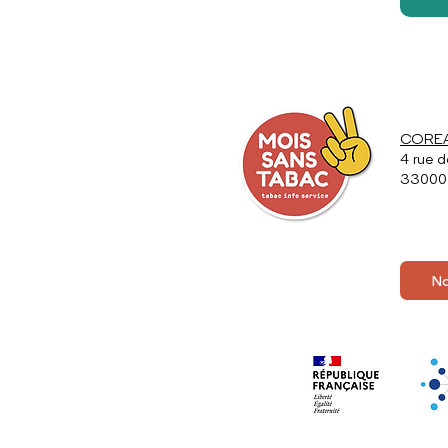
COREAD
4 rue d
33000
No