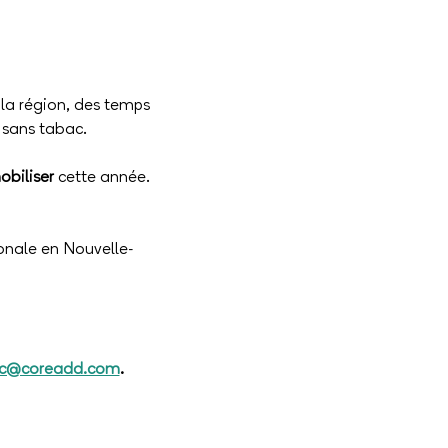
a région, des temps 
 sans tabac.
obiliser
 cette année.
ionale en Nouvelle-
ac@coreadd.com
. 