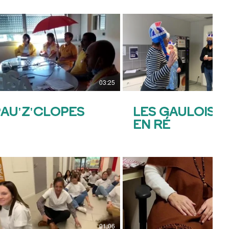
03:25
AU'Z'CLOPES
LES GAULOISE
EN RÉ
01:06