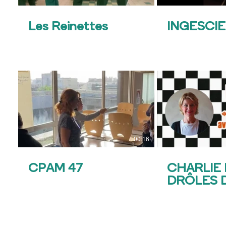
Les Reinettes
INGESCI
00:16
CPAM 47
CHARLIE 
DRÔLES 
DAMES