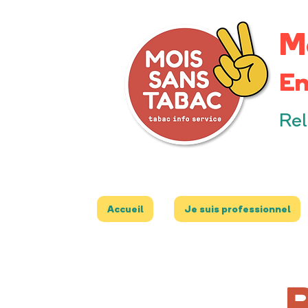
M
En
Rel
Accueil
Je suis professionnel
R