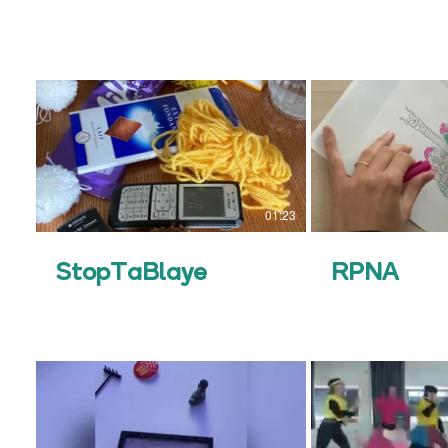
01:23
StopTaBlaye
RPNA