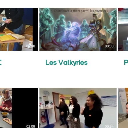
00:38
00:33
E
Les Valkyries
P
02:09
00:34