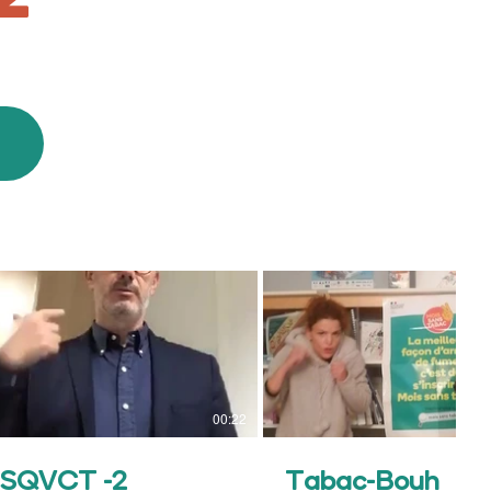
00:22
SQVCT -2
Tabac-Bouh