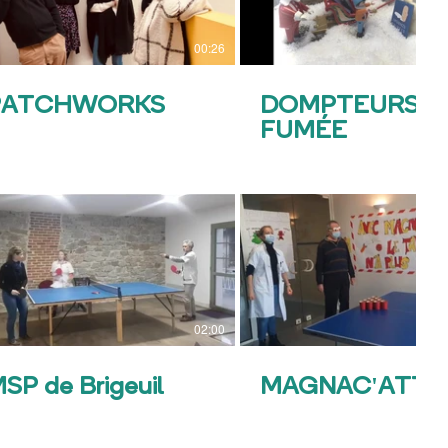
00:26
PATCHWORKS
DOMPTEURS D
FUMÉE
02:00
SP de Brigeuil
MAGNAC'ATTA