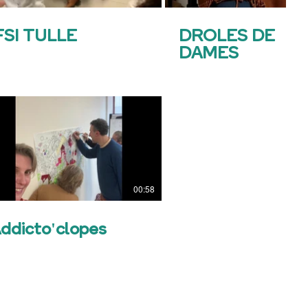
FSI TULLE
DROLES DE
DAMES
00:58
ddicto'clopes