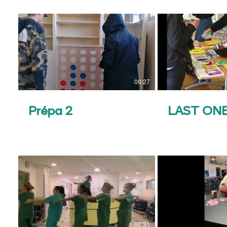
00:27
Prépa 2
LAST ON
00:31