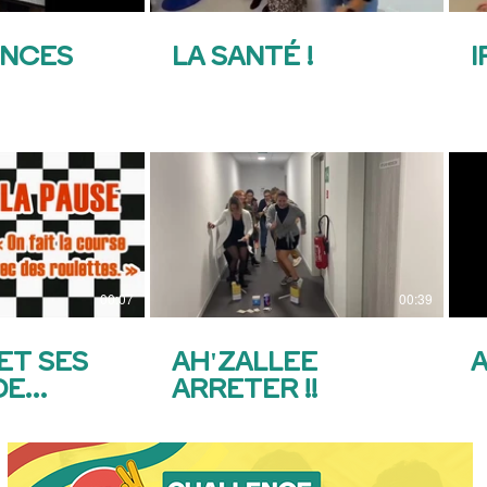
ENCES
LA SANTÉ !
I
00:07
00:39
ET SES
AH'ZALLEE
A
DE
ARRETER !!