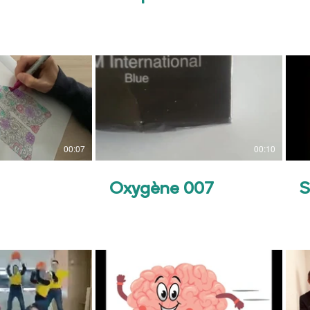
00:07
00:10
Oxygène 007
S